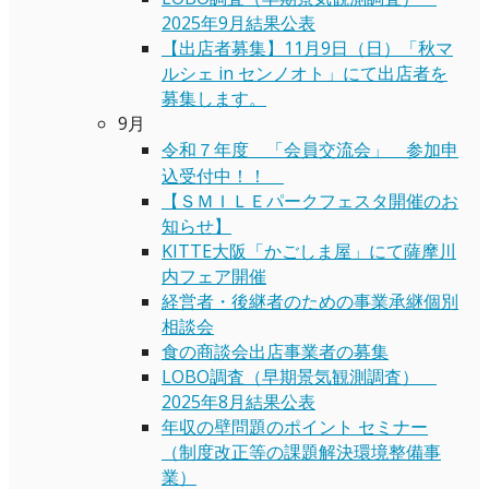
2025年9月結果公表
【出店者募集】11月9日（日）「秋マ
ルシェ in センノオト」にて出店者を
募集します。
9月
令和７年度 「会員交流会」 参加申
込受付中！！
【ＳＭＩＬＥパークフェスタ開催のお
知らせ】
KITTE大阪「かごしま屋」にて薩摩川
内フェア開催
経営者・後継者のための事業承継個別
相談会
食の商談会出店事業者の募集
LOBO調査（早期景気観測調査）
2025年8月結果公表
年収の壁問題のポイント セミナー
（制度改正等の課題解決環境整備事
業）