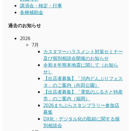
講演会・検定・行事
各種補助金
過去のお知らせ
2026
7月
カスタマーハラスメント対策セミナー
及び個別相談会開催のお知らせ
令和８年熊本地震に関して（お知ら
せ）
【出店者募集】「川内どんぶりフェス
タ」のご案内（向田公園）
【出店者募集】「電気のふるさと特産
市」のご案内（福岡）
2026まちぶらスタンプラリー参加店
募集
DX化・デジタル化の取組に関する個
別相談会