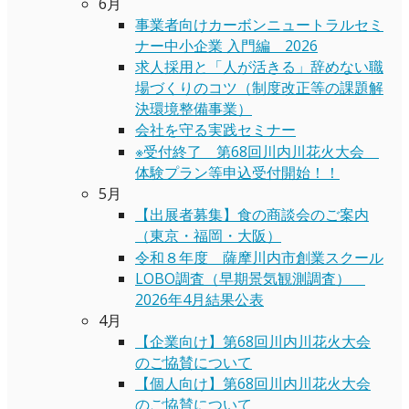
6月
事業者向けカーボンニュートラルセミ
ナー中小企業 入門編 2026
求人採用と「人が活きる」辞めない職
場づくりのコツ（制度改正等の課題解
決環境整備事業）
会社を守る実践セミナー
※受付終了 第68回川内川花火大会
体験プラン等申込受付開始！！
5月
【出展者募集】食の商談会のご案内
（東京・福岡・大阪）
令和８年度 薩摩川内市創業スクール
LOBO調査（早期景気観測調査）
2026年4月結果公表
4月
【企業向け】第68回川内川花火大会
のご協賛について
【個人向け】第68回川内川花火大会
のご協賛について