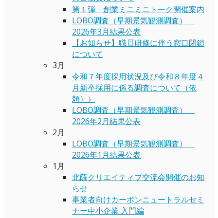
第１弾 創業ミニミニトーク開催案内
LOBO調査（早期景気観測調査）
2026年3月結果公表
【お知らせ】職員研修に伴う窓口閉鎖
について
3月
令和７年度採用状況及び令和８年度４
月新卒採用に係る調査について（依
頼））
LOBO調査（早期景気観測調査）
2026年2月結果公表
2月
LOBO調査（早期景気観測調査）
2026年1月結果公表
1月
北薩クリエイティブ交流会開催のお知
らせ
事業者向けカーボンニュートラルセミ
ナー中小企業 入門編