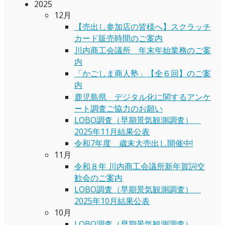
2025
12月
【売出し参加店の皆様へ】スクラッチ
カード販売時間のご案内
川内商工会議所 年末年始業務のご案
内
「かごしま商人塾」【全６回】のご案
内
鹿児島県 デジタル化に関するアンケ
ート調査ご協力のお願い
LOBO調査（早期景気観測調査）
2025年11月結果公表
令和7年度 歳末大売出し開催中!
11月
令和８年 川内商工会議所新年賀詞交
歓会のご案内
LOBO調査（早期景気観測調査）
2025年10月結果公表
10月
LOBO調査（早期景気観測調査）