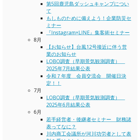
第5回鹿児島ダッシュキャンプについ
て
もしものために備えよう！企業防災セ
ミナー
『Instagram×LINE』集客術セミナー
8月
【お知らせ】台風12号接近に伴う営
業のお知らせ
LOBO調査（早期景気観測調査）
2025年7月結果公表
令和７年度 会員交流会 開催日決
定！！
7月
LOBO調査（早期景気観測調査）
2025年6月結果公表
6月
若手経営者・後継者セミナー 財務諸
表ってなに？
川内商工会議所が河川功労者として表