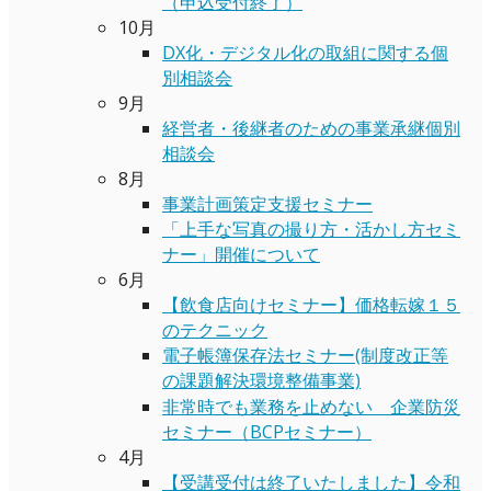
（申込受付終了）
10月
DX化・デジタル化の取組に関する個
別相談会
9月
経営者・後継者のための事業承継個別
相談会
8月
事業計画策定支援セミナー
「上手な写真の撮り方・活かし方セミ
ナー」開催について
6月
【飲食店向けセミナー】価格転嫁１５
のテクニック
電子帳簿保存法セミナー(制度改正等
の課題解決環境整備事業)
非常時でも業務を止めない 企業防災
セミナー（BCPセミナー）
4月
【受講受付は終了いたしました】令和