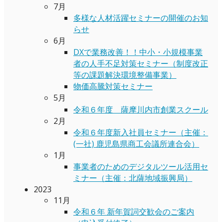
7月
多様な人材活躍セミナーの開催のお知
らせ
6月
DXで業務改善！！中小・小規模事業
者の人手不足対策セミナー（制度改正
等の課題解決環境整備事業）
物価高騰対策セミナー
5月
令和６年度 薩摩川内市創業スクール
2月
令和６年度新入社員セミナー（主催：
(一社) 鹿児島県商工会議所連合会）
1月
事業者のためのデジタルツール活用セ
ミナー（主催：北薩地域振興局）
2023
11月
令和６年 新年賀詞交歓会のご案内