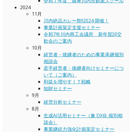
令和７年度 薩摩川内市創業スクール
2024
11月
川内絶品カレー祭!!2024 開催！
事業計画策定支援セミナー
令和7年川内商工会議所 新年賀詞交
歓会のご案内
10月
経営者・後継者のための事業承継個別
相談会
若手経営者・後継者向けセミナーにつ
いて（ご案内）
利益を増やすＩＴ戦略
知財セミナー
9月
経営分析セミナー
8月
生成AI活用セミナー（兼 DX化 個別相
談会）
事業継続力強化計画策定セミナー