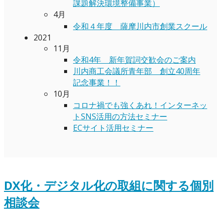
課題解決環境整備事業）
4月
令和４年度 薩摩川内市創業スクール
2021
11月
令和4年 新年賀詞交歓会のご案内
川内商工会議所青年部 創立40周年
記念事業！！
10月
コロナ禍でも強くあれ！インターネッ
トSNS活用の方法セミナー
ECサイト活用セミナー
DX化・デジタル化の取組に関する個別
相談会