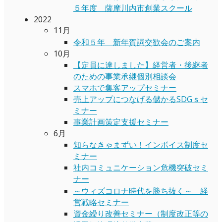
５年度 薩摩川内市創業スクール
2022
11月
令和５年 新年賀詞交歓会のご案内
10月
【定員に達しました】経営者・後継者
のための事業承継個別相談会
スマホで集客アップセミナー
売上アップにつなげる儲かるSDGｓセ
ミナー
事業計画策定支援セミナー
6月
知らなきゃまずい！インボイス制度セ
ミナー
社内コミュニケーション危機突破セミ
ナー
～ウィズコロナ時代を勝ち抜く～ 経
営戦略セミナー
資金繰り改善セミナー（制度改正等の