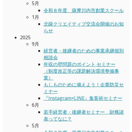
5月
令和８年度 薩摩川内市創業スクール
1月
北薩クリエイティブ交流会開催のお知
らせ
2025
9月
経営者・後継者のための事業承継個別
相談会
年収の壁問題のポイント セミナー
（制度改正等の課題解決環境整備事
業）
もしものために備えよう！企業防災セ
ミナー
『Instagram×LINE』集客術セミナー
6月
若手経営者・後継者セミナー 財務諸
表ってなに？
5月