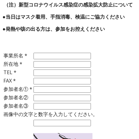
（注）新型コロナウイルス感染症の感染拡大防止について
●当日はマスク着用、手指消毒、検温にご協力ください
●発熱や咳の出る方は、参加をお控えください
事業所名
*
所在地
*
TEL
*
FAX
*
参加者名①
*
参加者名②
参加者名③
画像中の文字と数字を入力してください。