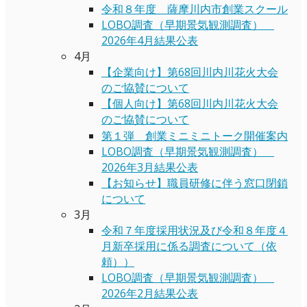
令和８年度 薩摩川内市創業スクール
LOBO調査（早期景気観測調査）
2026年4月結果公表
4月
【企業向け】第68回川内川花火大会
のご協賛について
【個人向け】第68回川内川花火大会
のご協賛について
第１弾 創業ミニミニトーク開催案内
LOBO調査（早期景気観測調査）
2026年3月結果公表
【お知らせ】職員研修に伴う窓口閉鎖
について
3月
令和７年度採用状況及び令和８年度４
月新卒採用に係る調査について（依
頼））
LOBO調査（早期景気観測調査）
2026年2月結果公表