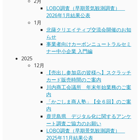
2月
LOBO調査（早期景気観測調査）
2026年1月結果公表
1月
北薩クリエイティブ交流会開催のお知
らせ
事業者向けカーボンニュートラルセミ
ナー中小企業 入門編
2025
12月
【売出し参加店の皆様へ】スクラッチ
カード販売時間のご案内
川内商工会議所 年末年始業務のご案
内
「かごしま商人塾」【全６回】のご案
内
鹿児島県 デジタル化に関するアンケ
ート調査ご協力のお願い
LOBO調査（早期景気観測調査）
2025年11月結果公表