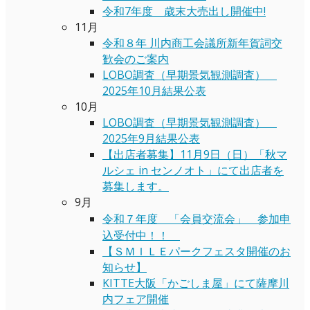
令和7年度 歳末大売出し開催中!
11月
令和８年 川内商工会議所新年賀詞交
歓会のご案内
LOBO調査（早期景気観測調査）
2025年10月結果公表
10月
LOBO調査（早期景気観測調査）
2025年9月結果公表
【出店者募集】11月9日（日）「秋マ
ルシェ in センノオト」にて出店者を
募集します。
9月
令和７年度 「会員交流会」 参加申
込受付中！！
【ＳＭＩＬＥパークフェスタ開催のお
知らせ】
KITTE大阪「かごしま屋」にて薩摩川
内フェア開催