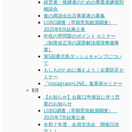
経営者・後継者のための事業承継個別
相談会
食の商談会出店事業者の募集
LOBO調査（早期景気観測調査）
2025年8月結果公表
年収の壁問題のポイント セミナー
（制度改正等の課題解決環境整備事
業）
第5回鹿児島ダッシュキャンプについ
て
もしものために備えよう！企業防災セ
ミナー
『Instagram×LINE』集客術セミナー
8月
【お知らせ】台風12号接近に伴う営
業のお知らせ
LOBO調査（早期景気観測調査）
2025年7月結果公表
令和７年度 会員交流会 開催日決
定！！