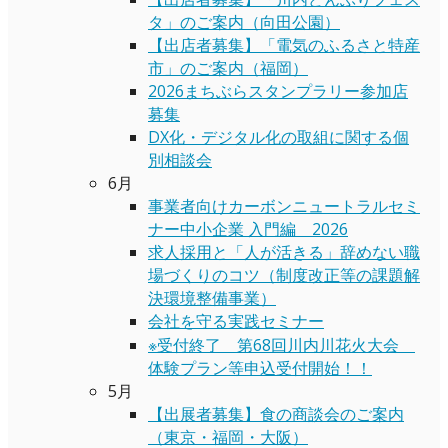
タ」のご案内（向田公園）
【出店者募集】「電気のふるさと特産
市」のご案内（福岡）
2026まちぶらスタンプラリー参加店
募集
DX化・デジタル化の取組に関する個
別相談会
6月
事業者向けカーボンニュートラルセミ
ナー中小企業 入門編 2026
求人採用と「人が活きる」辞めない職
場づくりのコツ（制度改正等の課題解
決環境整備事業）
会社を守る実践セミナー
※受付終了 第68回川内川花火大会
体験プラン等申込受付開始！！
5月
【出展者募集】食の商談会のご案内
（東京・福岡・大阪）