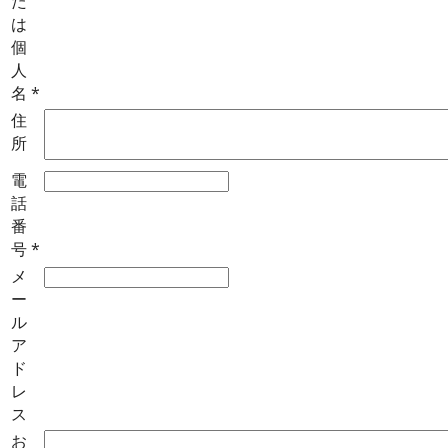
た
は
個
人
名
*
住
所
電
話
番
号
*
メ
ー
ル
ア
ド
レ
ス
お