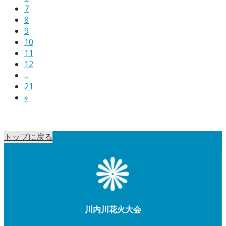
7
8
9
10
11
12
...
21
»
トップに戻る
川内川花火大会