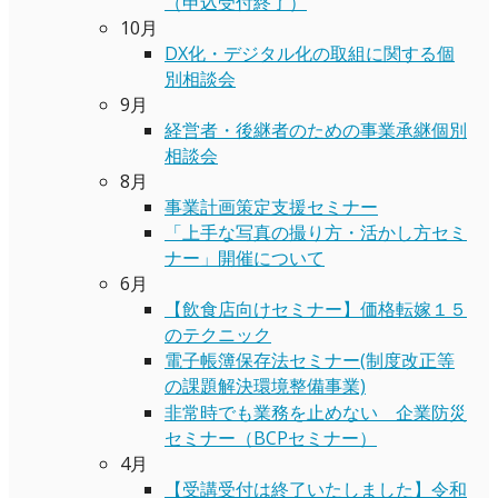
（申込受付終了）
10月
DX化・デジタル化の取組に関する個
別相談会
9月
経営者・後継者のための事業承継個別
相談会
8月
事業計画策定支援セミナー
「上手な写真の撮り方・活かし方セミ
ナー」開催について
6月
【飲食店向けセミナー】価格転嫁１５
のテクニック
電子帳簿保存法セミナー(制度改正等
の課題解決環境整備事業)
非常時でも業務を止めない 企業防災
セミナー（BCPセミナー）
4月
【受講受付は終了いたしました】令和