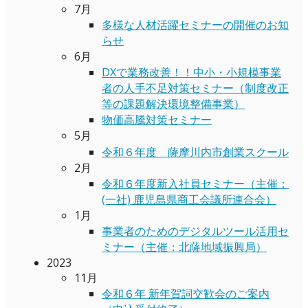
7月
多様な人材活躍セミナーの開催のお知
らせ
6月
DXで業務改善！！中小・小規模事業
者の人手不足対策セミナー（制度改正
等の課題解決環境整備事業）
物価高騰対策セミナー
5月
令和６年度 薩摩川内市創業スクール
2月
令和６年度新入社員セミナー（主催：
(一社) 鹿児島県商工会議所連合会）
1月
事業者のためのデジタルツール活用セ
ミナー（主催：北薩地域振興局）
2023
11月
令和６年 新年賀詞交歓会のご案内