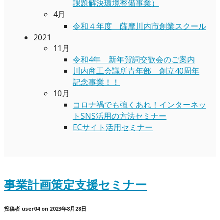
課題解決環境整備事業）
4月
令和４年度 薩摩川内市創業スクール
2021
11月
令和4年 新年賀詞交歓会のご案内
川内商工会議所青年部 創立40周年
記念事業！！
10月
コロナ禍でも強くあれ！インターネッ
トSNS活用の方法セミナー
ECサイト活用セミナー
事業計画策定支援セミナー
投稿者
user04
on
2023年8月28日