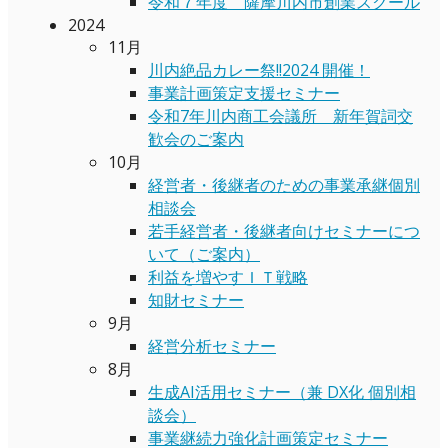
令和７年度 薩摩川内市創業スクール
2024
11月
川内絶品カレー祭!!2024 開催！
事業計画策定支援セミナー
令和7年川内商工会議所 新年賀詞交
歓会のご案内
10月
経営者・後継者のための事業承継個別
相談会
若手経営者・後継者向けセミナーにつ
いて（ご案内）
利益を増やすＩＴ戦略
知財セミナー
9月
経営分析セミナー
8月
生成AI活用セミナー（兼 DX化 個別相
談会）
事業継続力強化計画策定セミナー