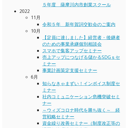
５年度 薩摩川内市創業スクール
2022
11月
令和５年 新年賀詞交歓会のご案内
10月
【定員に達しました】経営者・後継者
のための事業承継個別相談会
スマホで集客アップセミナー
売上アップにつなげる儲かるSDGｓセ
ミナー
事業計画策定支援セミナー
6月
知らなきゃまずい！インボイス制度セ
ミナー
社内コミュニケーション危機突破セミ
ナー
～ウィズコロナ時代を勝ち抜く～ 経
営戦略セミナー
資金繰り改善セミナー（制度改正等の