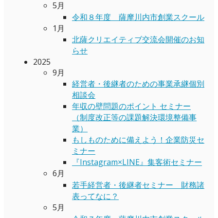
5月
令和８年度 薩摩川内市創業スクール
1月
北薩クリエイティブ交流会開催のお知
らせ
2025
9月
経営者・後継者のための事業承継個別
相談会
年収の壁問題のポイント セミナー
（制度改正等の課題解決環境整備事
業）
もしものために備えよう！企業防災セ
ミナー
『Instagram×LINE』集客術セミナー
6月
若手経営者・後継者セミナー 財務諸
表ってなに？
5月