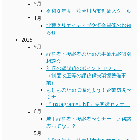
5月
令和８年度 薩摩川内市創業スクール
1月
北薩クリエイティブ交流会開催のお知
らせ
2025
9月
経営者・後継者のための事業承継個別
相談会
年収の壁問題のポイント セミナー
（制度改正等の課題解決環境整備事
業）
もしものために備えよう！企業防災セ
ミナー
『Instagram×LINE』集客術セミナー
6月
若手経営者・後継者セミナー 財務諸
表ってなに？
5月