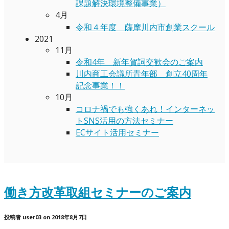
課題解決環境整備事業）
4月
令和４年度 薩摩川内市創業スクール
2021
11月
令和4年 新年賀詞交歓会のご案内
川内商工会議所青年部 創立40周年
記念事業！！
10月
コロナ禍でも強くあれ！インターネッ
トSNS活用の方法セミナー
ECサイト活用セミナー
働き方改革取組セミナーのご案内
投稿者
user03
on
2018年8月7日