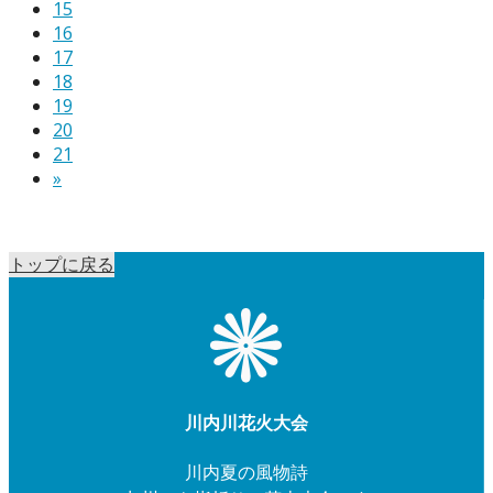
15
16
17
18
19
20
21
»
トップに戻る
川内川花火大会
川内夏の風物詩