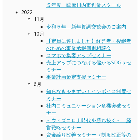
５年度 薩摩川内市創業スクール
2022
11月
令和５年 新年賀詞交歓会のご案内
10月
【定員に達しました】経営者・後継者
のための事業承継個別相談会
スマホで集客アップセミナー
売上アップにつなげる儲かるSDGｓセ
ミナー
事業計画策定支援セミナー
6月
知らなきゃまずい！インボイス制度セ
ミナー
社内コミュニケーション危機突破セミ
ナー
～ウィズコロナ時代を勝ち抜く～ 経
営戦略セミナー
資金繰り改善セミナー（制度改正等の