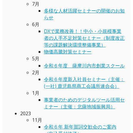
7月
多様な人材活躍セミナーの開催のお知
らせ
6月
DXで業務改善！！中小・小規模事業
者の人手不足対策セミナー（制度改正
等の課題解決環境整備事業）
物価高騰対策セミナー
5月
令和６年度 薩摩川内市創業スクール
2月
令和６年度新入社員セミナー（主催：
(一社) 鹿児島県商工会議所連合会）
1月
事業者のためのデジタルツール活用セ
ミナー（主催：北薩地域振興局）
2023
11月
令和６年 新年賀詞交歓会のご案内