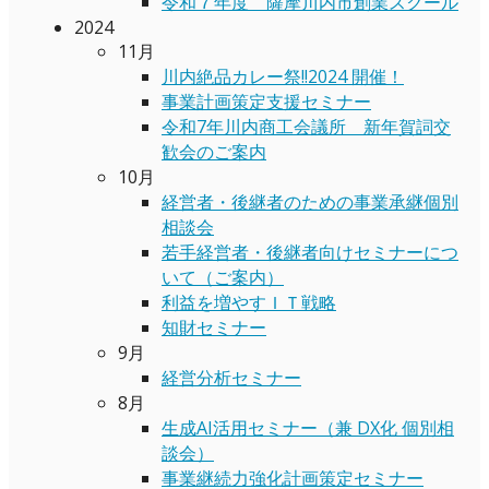
令和７年度 薩摩川内市創業スクール
2024
11月
川内絶品カレー祭!!2024 開催！
事業計画策定支援セミナー
令和7年川内商工会議所 新年賀詞交
歓会のご案内
10月
経営者・後継者のための事業承継個別
相談会
若手経営者・後継者向けセミナーにつ
いて（ご案内）
利益を増やすＩＴ戦略
知財セミナー
9月
経営分析セミナー
8月
生成AI活用セミナー（兼 DX化 個別相
談会）
事業継続力強化計画策定セミナー