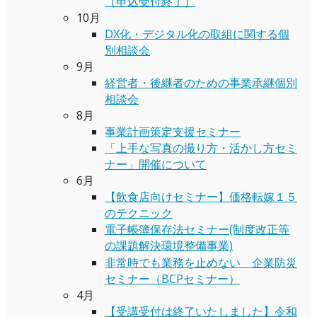
（申込受付終了）
10月
DX化・デジタル化の取組に関する個
別相談会
9月
経営者・後継者のための事業承継個別
相談会
8月
事業計画策定支援セミナー
「上手な写真の撮り方・活かし方セミ
ナー」開催について
6月
【飲食店向けセミナー】価格転嫁１５
のテクニック
電子帳簿保存法セミナー(制度改正等
の課題解決環境整備事業)
非常時でも業務を止めない 企業防災
セミナー（BCPセミナー）
4月
【受講受付は終了いたしました】令和