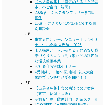
【出店者募集】「電気のふるさと特産
市」のご案内（福岡）
2026まちぶらスタンプラリー参加店
募集
DX化・デジタル化の取組に関する個
別相談会
6月
事業者向けカーボンニュートラルセミ
ナー中小企業 入門編 2026
求人採用と「人が活きる」辞めない職
場づくりのコツ（制度改正等の課題解
決環境整備事業）
会社を守る実践セミナー
※受付終了 第68回川内川花火大会
体験プラン等申込受付開始！！
5月
【出展者募集】食の商談会のご案内
（東京・福岡・大阪）
令和８年度 薩摩川内市創業スクール
LOBO調査（早期景気観測調査）