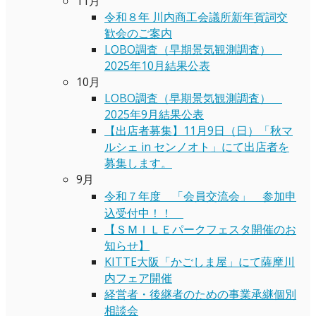
11月
令和８年 川内商工会議所新年賀詞交
歓会のご案内
LOBO調査（早期景気観測調査）
2025年10月結果公表
10月
LOBO調査（早期景気観測調査）
2025年9月結果公表
【出店者募集】11月9日（日）「秋マ
ルシェ in センノオト」にて出店者を
募集します。
9月
令和７年度 「会員交流会」 参加申
込受付中！！
【ＳＭＩＬＥパークフェスタ開催のお
知らせ】
KITTE大阪「かごしま屋」にて薩摩川
内フェア開催
経営者・後継者のための事業承継個別
相談会