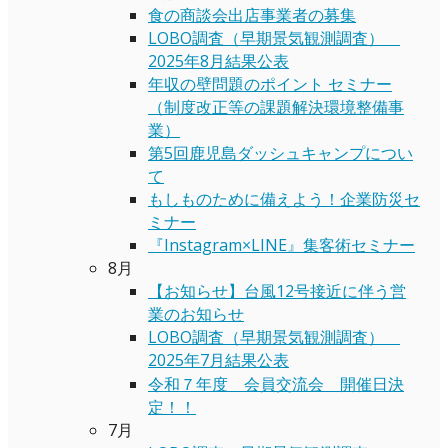
食の商談会出店事業者の募集
LOBO調査（早期景気観測調査）
2025年8月結果公表
年収の壁問題のポイント セミナー
（制度改正等の課題解決環境整備事
業）
第5回鹿児島ダッシュキャンプについ
て
もしものために備えよう！企業防災セ
ミナー
『Instagram×LINE』集客術セミナー
8月
【お知らせ】台風12号接近に伴う営
業のお知らせ
LOBO調査（早期景気観測調査）
2025年7月結果公表
令和７年度 会員交流会 開催日決
定！！
7月