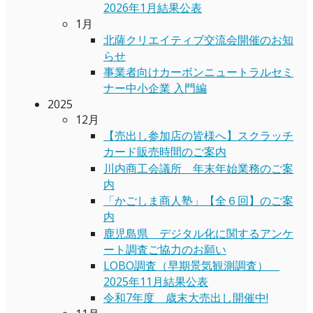
2026年1月結果公表
1月
北薩クリエイティブ交流会開催のお知
らせ
事業者向けカーボンニュートラルセミ
ナー中小企業 入門編
2025
12月
【売出し参加店の皆様へ】スクラッチ
カード販売時間のご案内
川内商工会議所 年末年始業務のご案
内
「かごしま商人塾」【全６回】のご案
内
鹿児島県 デジタル化に関するアンケ
ート調査ご協力のお願い
LOBO調査（早期景気観測調査）
2025年11月結果公表
令和7年度 歳末大売出し開催中!