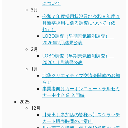
について
3月
令和７年度採用状況及び令和８年度４
月新卒採用に係る調査について（依
頼））
LOBO調査（早期景気観測調査）
2026年2月結果公表
2月
LOBO調査（早期景気観測調査）
2026年1月結果公表
1月
北薩クリエイティブ交流会開催のお知
らせ
事業者向けカーボンニュートラルセミ
ナー中小企業 入門編
2025
12月
【売出し参加店の皆様へ】スクラッチ
カード販売時間のご案内
川内商工会議所 年末年始業務のご案