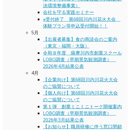
決環境整備事業）
会社を守る実践セミナー
※受付終了 第68回川内川花火大会
体験プラン等申込受付開始！！
5月
【出展者募集】食の商談会のご案内
（東京・福岡・大阪）
令和８年度 薩摩川内市創業スクール
LOBO調査（早期景気観測調査）
2026年4月結果公表
4月
【企業向け】第68回川内川花火大会
のご協賛について
【個人向け】第68回川内川花火大会
のご協賛について
第１弾 創業ミニミニトーク開催案内
LOBO調査（早期景気観測調査）
2026年3月結果公表
【お知らせ】職員研修に伴う窓口閉鎖