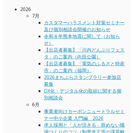
2026
7月
カスタマーハラスメント対策セミナー
及び個別相談会開催のお知らせ
令和８年熊本地震に関して（お知ら
せ）
【出店者募集】「川内どんぶりフェス
タ」のご案内（向田公園）
【出店者募集】「電気のふるさと特産
市」のご案内（福岡）
2026まちぶらスタンプラリー参加店
募集
DX化・デジタル化の取組に関する個
別相談会
6月
事業者向けカーボンニュートラルセミ
ナー中小企業 入門編 2026
求人採用と「人が活きる」辞めない職
場づくりのコツ（制度改正等の課題解