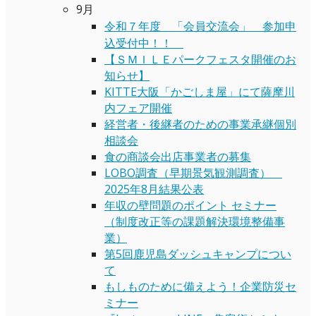
9月
令和７年度 「会員交流会」 参加申
込受付中！！
【ＳＭＩＬＥパークフェスタ開催のお
知らせ】
KITTE大阪「かごしま屋」にて薩摩川
内フェア開催
経営者・後継者のための事業承継個別
相談会
食の商談会出店事業者の募集
LOBO調査（早期景気観測調査）
2025年8月結果公表
年収の壁問題のポイント セミナー
（制度改正等の課題解決環境整備事
業）
第5回鹿児島ダッシュキャンプについ
て
もしものために備えよう！企業防災セ
ミナー