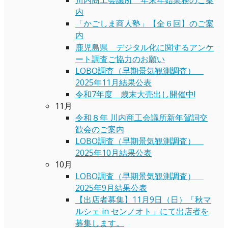
内
「かごしま商人塾」【全６回】のご案
内
鹿児島県 デジタル化に関するアンケ
ート調査ご協力のお願い
LOBO調査（早期景気観測調査）
2025年11月結果公表
令和7年度 歳末大売出し開催中!
11月
令和８年 川内商工会議所新年賀詞交
歓会のご案内
LOBO調査（早期景気観測調査）
2025年10月結果公表
10月
LOBO調査（早期景気観測調査）
2025年9月結果公表
【出店者募集】11月9日（日）「秋マ
ルシェ in センノオト」にて出店者を
募集します。