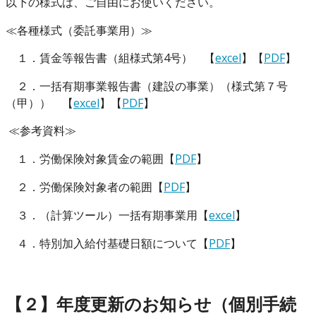
以下の様式は、ご自由にお使いください。
≪各種様式（委託事業用）≫
１．賃金等報告書（組様式第4号） 【
excel
】【
PDF
】
２．一括有期事業報告書（建設の事業）（様式第７号
（甲）） 【
excel
】【
PDF
】
≪参考資料≫
１．労働保険対象賃金の範囲【
PDF
】
２．労働保険対象者の範囲【
PDF
】
３．（計算ツール）一括有期事業用【
excel
】
４．特別加入給付基礎日額について【
PDF
】
【２】年度更新のお知らせ（個別手続