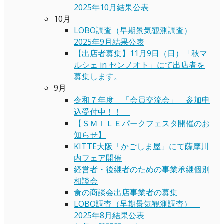
2025年10月結果公表
10月
LOBO調査（早期景気観測調査）
2025年9月結果公表
【出店者募集】11月9日（日）「秋マ
ルシェ in センノオト」にて出店者を
募集します。
9月
令和７年度 「会員交流会」 参加申
込受付中！！
【ＳＭＩＬＥパークフェスタ開催のお
知らせ】
KITTE大阪「かごしま屋」にて薩摩川
内フェア開催
経営者・後継者のための事業承継個別
相談会
食の商談会出店事業者の募集
LOBO調査（早期景気観測調査）
2025年8月結果公表