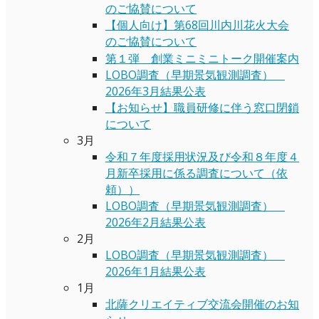
のご協賛について
【個人向け】第68回川内川花火大会
のご協賛について
第１弾 創業ミニミニトーク開催案内
LOBO調査（早期景気観測調査）
2026年3月結果公表
【お知らせ】職員研修に伴う窓口閉鎖
について
3月
令和７年度採用状況及び令和８年度４
月新卒採用に係る調査について（依
頼））
LOBO調査（早期景気観測調査）
2026年2月結果公表
2月
LOBO調査（早期景気観測調査）
2026年1月結果公表
1月
北薩クリエイティブ交流会開催のお知