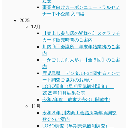
らせ
事業者向けカーボンニュートラルセミ
ナー中小企業 入門編
2025
12月
【売出し参加店の皆様へ】スクラッチ
カード販売時間のご案内
川内商工会議所 年末年始業務のご案
内
「かごしま商人塾」【全６回】のご案
内
鹿児島県 デジタル化に関するアンケ
ート調査ご協力のお願い
LOBO調査（早期景気観測調査）
2025年11月結果公表
令和7年度 歳末大売出し開催中!
11月
令和８年 川内商工会議所新年賀詞交
歓会のご案内
LOBO調査（早期景気観測調査）