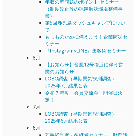
年収の壁問題のポイント セミナー
（制度改正等の課題解決環境整備事
業）
第5回鹿児島ダッシュキャンプについ
て
もしものために備えよう！企業防災セ
ミナー
『Instagram×LINE』集客術セミナー
8月
【お知らせ】台風12号接近に伴う営
業のお知らせ
LOBO調査（早期景気観測調査）
2025年7月結果公表
令和７年度 会員交流会 開催日決
定！！
7月
LOBO調査（早期景気観測調査）
2025年6月結果公表
6月
若手経営者・後継者セミナー 財務諸