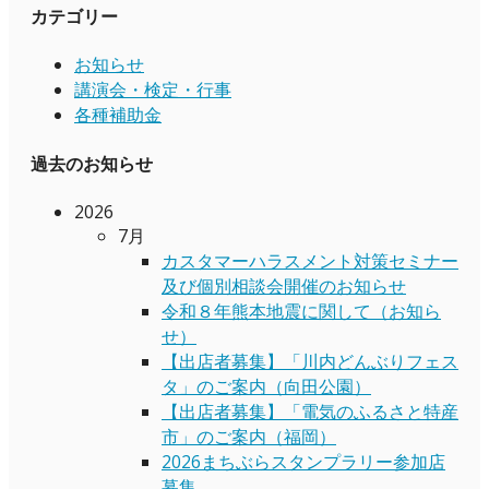
カテゴリー
お知らせ
講演会・検定・行事
各種補助金
過去のお知らせ
2026
7月
カスタマーハラスメント対策セミナー
及び個別相談会開催のお知らせ
令和８年熊本地震に関して（お知ら
せ）
【出店者募集】「川内どんぶりフェス
タ」のご案内（向田公園）
【出店者募集】「電気のふるさと特産
市」のご案内（福岡）
2026まちぶらスタンプラリー参加店
募集