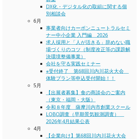
DX化・デジタル化の取組に関する個
別相談会
6月
事業者向けカーボンニュートラルセミ
ナー中小企業 入門編 2026
求人採用と「人が活きる」辞めない職
場づくりのコツ（制度改正等の課題解
決環境整備事業）
会社を守る実践セミナー
※受付終了 第68回川内川花火大会
体験プラン等申込受付開始！！
5月
【出展者募集】食の商談会のご案内
（東京・福岡・大阪）
令和８年度 薩摩川内市創業スクール
LOBO調査（早期景気観測調査）
2026年4月結果公表
4月
【企業向け】第68回川内川花火大会